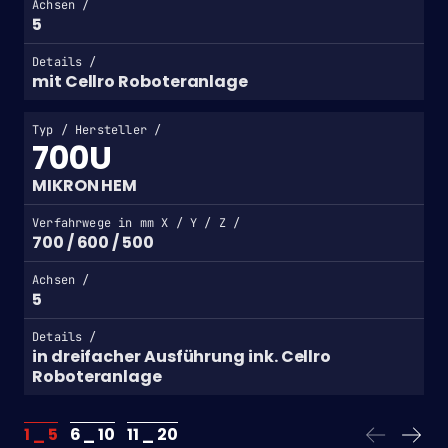
Achsen /
5
Details /
mit Cellro Roboteranlage
Typ / Hersteller /
700U
MIKRON HEM
Verfahrwege in mm X / Y / Z /
700 / 600 / 500
Achsen /
5
Details /
in dreifacher Ausführung ink. Cellro
Roboteranlage
1 _
5
6 _
10
11 _
20