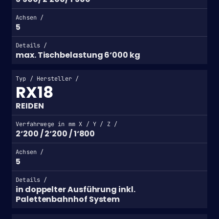
Achsen /
5
Details /
max. Tischbelastung 6‘000 kg
Typ / Hersteller /
RX18
REIDEN
Verfahrwege in mm X / Y / Z /
2‘200 / 2‘200 / 1‘800
Achsen /
5
Details /
in doppelter Ausführung inkl.
Palettenbahnhof System