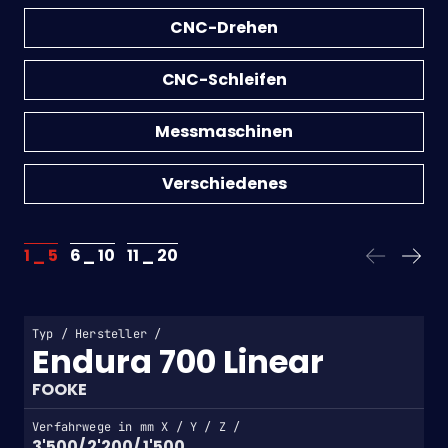
CNC-Drehen
CNC-Schleifen
Messmaschinen
Verschiedenes
1 _
5
6 _
10
11 _
20
Typ / Hersteller /
Endura 700 Linear
FOOKE
Verfahrwege in mm X / Y / Z /
3'500/ 2'200/ 1'500